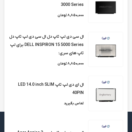
3000 Series
ال ای دی لپ تاپ لنوو LENOVO V330 15inch
8,850,000 تومان
ال سی دی لپ تاپ لنوو LENOVO IdeaPad 320
ال سی دی لپ تاپ دل ال سی دی لپ تاپ دل
15inch
DELL INSPIRON 15 5000 Series برای لپ
تاپ های سری:
5
4
3
2
1
8,850,000 تومان
ال ای دی لپ تاپ LED 14.0 inch SLIM
40PIN
نتایج
21
-
40
از
83
تماس بگیرید