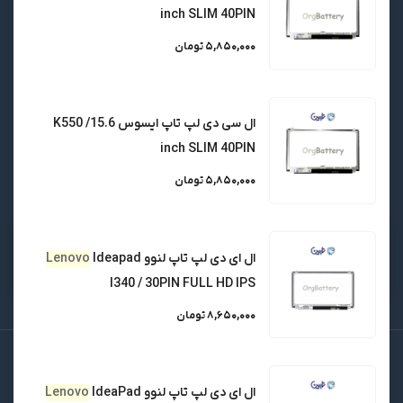
inch SLIM 40PIN
تلفن :
موبایل :
0901 812 3703
6646 3720
5,850,000 تومان
0912 050 8369
6697 8854
6646 3775
ال سی دی لپ تاپ ایسوس K550 /15.6
کانال بله اورجینال
inch SLIM 40PIN
باتری
5,850,000 تومان
ال ای دی لپ تاپ لنوو
Ideapad
Lenovo
l340 / 30PIN FULL HD IPS
8,650,000 تومان
تمامی حقوق این سایت متعلق به شرکت نارین پردازش ایرانیان
(فروشگاه اینترنتی OrgBattery) می باشد.
ال ای دی لپ تاپ لنوو
IdeaPad
Lenovo