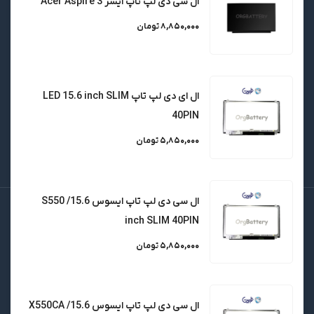
ال سی دی لپ تاپ ایسر Acer Aspire 3
8,850,000 تومان
عضویت
ال ای دی لپ تاپ LED 15.6 inch SLIM
شبکه های اجتماعی ما :
40PIN
5,850,000 تومان
ال سی دی لپ تاپ ایسوس S550 /15.6
inch SLIM 40PIN
اطلاعات تماس
5,850,000 تومان
آدرس :
تهران خیابان ولیعصر چهار راه ولیعصر بازار کامپیوتر رضا
طبقه سوم واحد 305 - فناوری نارین پردازش ایرانیان
ال سی دی لپ تاپ ایسوس X550CA /15.6