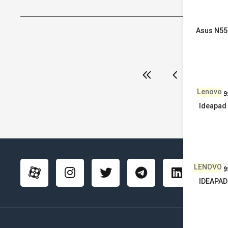
سی دی لپ تاپ Asus N552
5
و
Lenovo
Ideapad 
و
LENOVO
اعی ما :
IDEAPAD