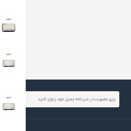
ال ای دی لپ تاپ M 40PIN
نتایج
1
-
20
ا