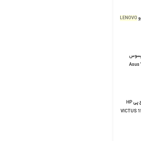
و
LENOVO
ایسوس
Asus
ال سی دی لپ تاپ اچ پی HP
VICTUS 1