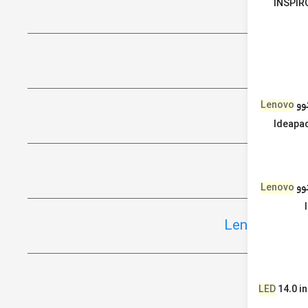
INSPIR
وو
Lenovo
Ideapa
وو
Lenovo
LED
14.0 i