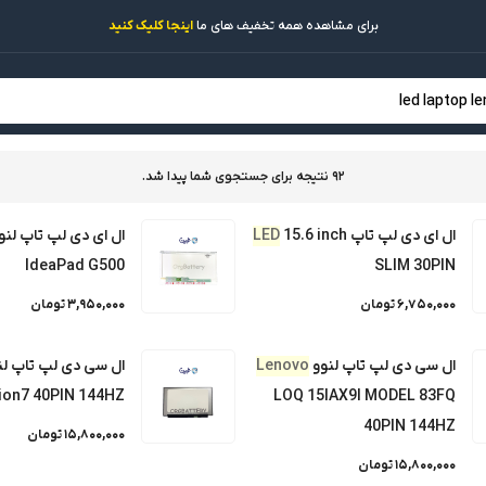
برای مشاهده همه تخفیف های ما
اینجا کلیک کنید
92 نتیجه برای جستجوی شما پیدا شد.
باتری لپ تاپ
مانیتور لپ تاپ
شارژر لپ تاپ
لپ تاپ استوک
درباره
ال ای دی لپ تاپ
15.6 inch
LED
ال ای دی لپ تاپ لنو
IdeaPad G500
SLIM 30PIN
:
6,750,000 تومان
3,950,000 تومان
جستجو
ال سی دی لپ تاپ لنوو
Lenovo
ال سی دی لپ تاپ لن
LED 15.6 inch SLI
ion7 40PIN 144HZ
LOQ 15IAX9I MODEL 83FQ
40PIN 144HZ
15,800,000 تومان
LED 15.6 inch Backli
15,800,000 تومان