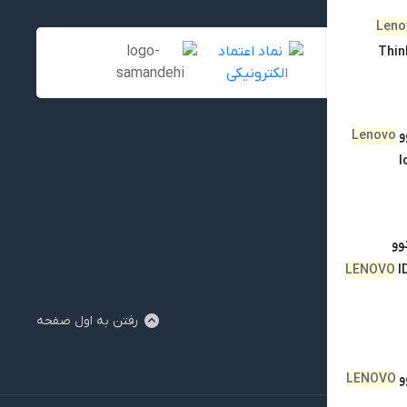
Leno
Thin
و
Lenovo
I
وو
LENOVO
I
رفتن به اول صفحه
و
LENOVO