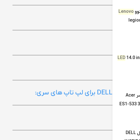
وو
Lenovo
legio
LED
14.0 i
ال ای دی لپ تاپ ایسر Acer
ES1-533 3
ال سی دی لپ تاپ دل DELL