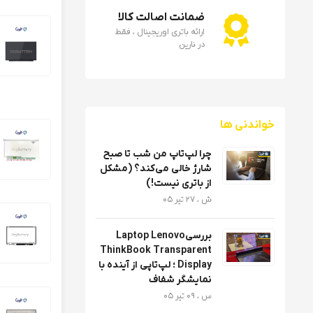
ضمانت اصالت کالا
ارائه باتری اوریجینال ، فقط
ال ای دی لپ تاپ ght 40PIN
در نارین
ال ای دی لپ تاپ IM 30 PIN FullHD IPS
خواندنی ها
ال سی دی لپ تاپ دل es
چرا لپ‌تاپ من شب تا صبح
شارژ خالی می‌کند؟ (مشکل
از باتری نیست!)
ش ، 27 تیر 05
ال سی دی لپ تاپ دل ا
بررسیLaptop Lenovo
ThinkBook Transparent
ال ای دی لپ تاپ IN Full HD IPS
Display ؛ لپ‌تاپی از آینده با
نمایشگر شفاف
س ، 09 تیر 05