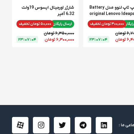
باتری لپ تاپ لنوو مدل Battery
شارژر اورجینال ایسوس 19ولت
original Lenovo Ideap
6.32 آمپر
رایگان
300,000 تومان تخفیف
ارسال رایگان
50,000 تومان تخفیف
تومان
6,350,000 تومان
تومان
4
0
:
7
0
:
3
2
6,300,000 تومان
4
0
:
7
0
:
3
2
اعی ما :