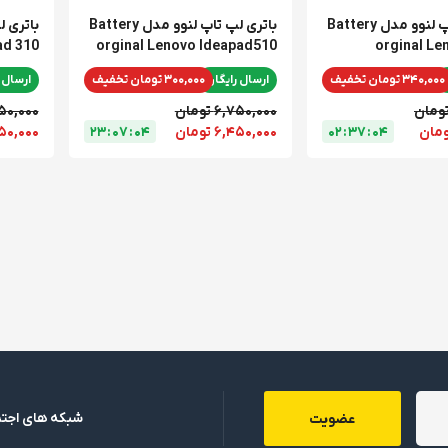
باتری لپ تاپ لنوو مدل Battery
باتری لپ تاپ لنوو مدل Battery
ad 310
orginal Lenovo Ideapad510
orginal Le
340,000 تومان تخفیف
ارسال رایگان
300,000 تومان تخفیف
ارسال 
6,750,000 تومان
6,750,000 
4
0
:
7
3
:
2
0
6,450,000 تومان
4
0
:
7
0
:
3
2
6,450,000 
شبکه های اجتم
عضویت