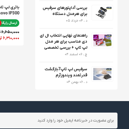
بررسی آداپتورهای سرفیس
novo IP300
برای هرمدل دستگاه
د ، 04 خرداد 05
ارسال رایگان
6,650,000 تومان
راهنمای نهایی انتخاب ال ای
6,310,000 تومان
دی مناسب برای هر مدل
لپ تاپ + بررسی تخصصی
چ ، 06 اسفند 04
سرفیس لپ تاپ7بازگشت
قدرتمند ویندوزآرم
د ، 06 بهمن 04