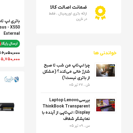
ضمانت اصالت کالا
ارائه باتری اوریجینال ، فقط
در نارین
باتری لپ ت
sus - X550
External
ارسال رایگان
خواندنی ها
6,050,000 تومان
5,750,000 تومان
چرا لپ‌تاپ من شب تا صبح
شارژ خالی می‌کند؟ (مشکل
از باتری نیست!)
ش ، 27 تیر 05
بررسیLaptop Lenovo
ThinkBook Transparent
Display ؛ لپ‌تاپی از آینده با
نمایشگر شفاف
س ، 09 تیر 05