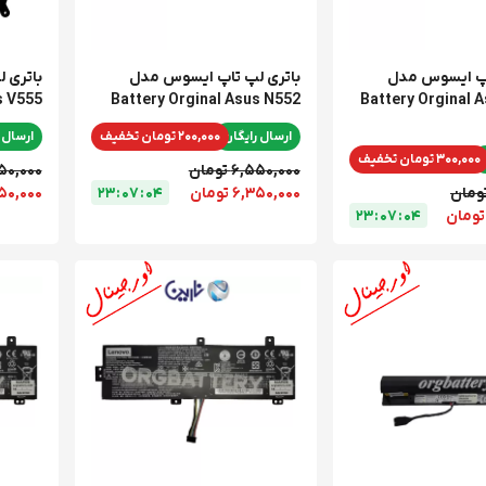
اپ ایسوس مدل
باتری لپ تاپ ایسوس مدل
باتری 
s V555
Battery Orginal Asus N552
Battery Orginal A
ارسال رایگان
200,000 تومان تخفیف
ارسال 
300,000 تومان تخفیف
6,550,000 تومان
6,450,000 
6,350,000 تومان
4
0
:
7
0
:
3
2
6,250,000 
2
3
:
0
7
:
0
4