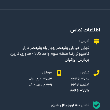
اطلاعات تماس
آدرس :
تهران خیابان ولیعصر چهار راه ولیعصر بازار
کامپیوتر رضا طبقه سوم واحد 305 - فناوری نارین
پردازش ایرانیان
تلفن :
موبایل :
0901 812 3703
6646 3720
0912 050 8369
6697 8854
6646 3775
کانال بله اورجینال باتری