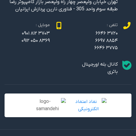
تهران خیابان ولیعصر چهار راه ولیعصر بازار کامپیوتر رضا
طبقه سوم واحد 305 - فناوری نارین پردازش ایرانیان
تلفن :
موبایل :
0901 812 3703
6646 3720
0912 050 8369
6697 8854
6646 3775
کانال بله اورجینال
باتری