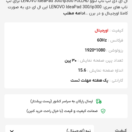
ال ای دی لپ تاپ لنوو LENOVO IdeaPad 300/ip300 FULLHD برای لپ
تاپ های سری: LENOVO IdeaPad 300/ip300 این ال ای دی به صورت
کاملا اورجینال و در برن ...
ادامه مطلب
کیفیت
:
اورجینال
فرکانس
:
60Hz
رزولوشن
:
1920*1080
تعداد پین صفحه نمایش
:
۳۰ پین
اندازه صفحه نمایش
:
15.6
گارانتی
:
یک هفته مهلت تست
ارسال رایگان به سراسر کشور (پست پیشتاز)
ضمانت کیفیت و قیمت (با خیال راحت خرید کنین)
کیفیت