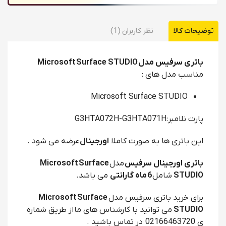
توضیحات کالا
نظر کاربران (1)
باتری سرفیس مدل Microsoft Surface STUDIO
مناسب مدل های :
Microsoft Surface STUDIO
پارت نلامبر:
G3HTA072H-G3HTA071H
این باتری ها به صورت کاملا
اورجینال
عرضه می شود .
باتری اورجینال سرفیس
مدل
Microsoft Surface
STUDIO
شامل
6 ماه گارانتی
می باشد.
برای خرید باتری سرفیس مدل
Microsoft Surface
STUDIO
می توانید با کارشناس های ما از طریق شماره
ی 02166463720 در تماس باشید .