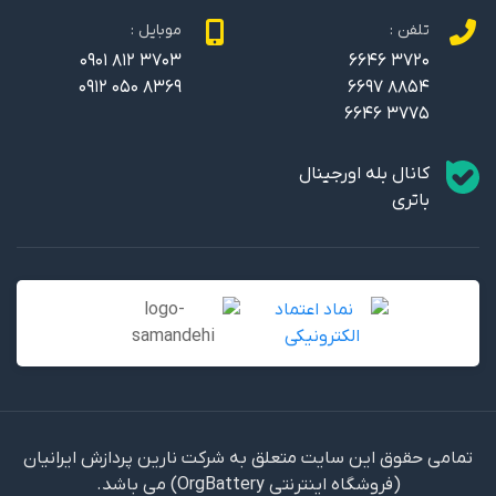
تلفن :
موبایل :
0901 812 3703
6646 3720
0912 050 8369
6697 8854
6646 3775
کانال بله اورجینال
باتری
تمامی حقوق این سایت متعلق به شرکت نارین پردازش ایرانیان
(فروشگاه اینترنتی OrgBattery) می باشد.