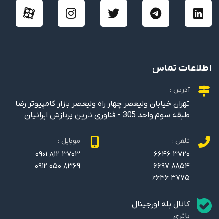
اطلاعات تماس
آدرس :
تهران خیابان ولیعصر چهار راه ولیعصر بازار کامپیوتر رضا
طبقه سوم واحد 305 - فناوری نارین پردازش ایرانیان
تلفن :
موبایل :
0901 812 3703
6646 3720
0912 050 8369
6697 8854
6646 3775
کانال بله اورجینال
باتری